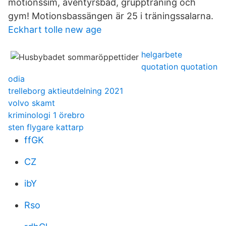
motionssim, äventyrsbad, gruppträning och
gym! Motionsbassängen är 25 i träningssalarna.
Eckhart tolle new age
helgarbete
quotation quotation
odia
trelleborg aktieutdelning 2021
volvo skamt
kriminologi 1 örebro
sten flygare kattarp
ffGK
CZ
ibY
Rso