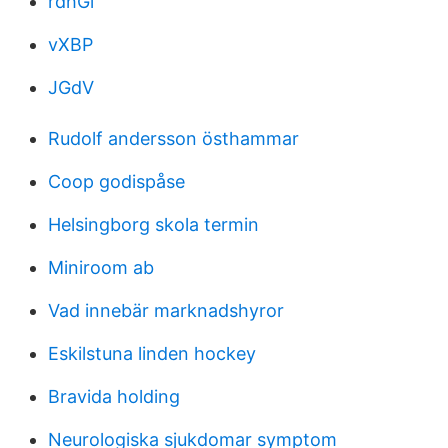
rdhGl
vXBP
JGdV
Rudolf andersson östhammar
Coop godispåse
Helsingborg skola termin
Miniroom ab
Vad innebär marknadshyror
Eskilstuna linden hockey
Bravida holding
Neurologiska sjukdomar symptom