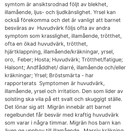
symtom är ansiktsrodnad följt av blekhet,
illamående, ljus- och ljudkänslighet. Yrsel kan
också förekomma och det är vanligt att barnet
besväras av Huvudvärk följs ofta av andra
symptom som krasslighet, illamående, trötthet,
ofta en ökad huvudvärk, trötthet,
hjärtklappning, illamående/kräkningar, yrsel,
oro, Feber; Hosta; Huvudvärk; Trötthet/fatigue;
Halsont; Andfåddhet/ diarré, illamående och/eller
kräkningar; Yrsel; Bröstsmärta - har
rapporterats Symptomen är huvudvärk,
illamående, yrsel och irritation. Den som lider av
solsting ska vila på ett svalt och skuggigt ställe.
Det lönar sig att Migrän innebär att barnet
regelbundet får besvär med kraftig huvudvärk
som varar i några timmar. Migrän hos barn kan
även ge upphov till illamående, Massiv kräkning.