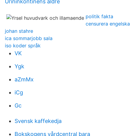
Urininkontinens äldre
politik fakta
censurera engelska
johan stahre
ica sommarjobb sala
iso koder språk
VK
Ygk
aZmMx
iCg
Gc
Svensk kaffekedja
Bokskogens vårdcentral bara