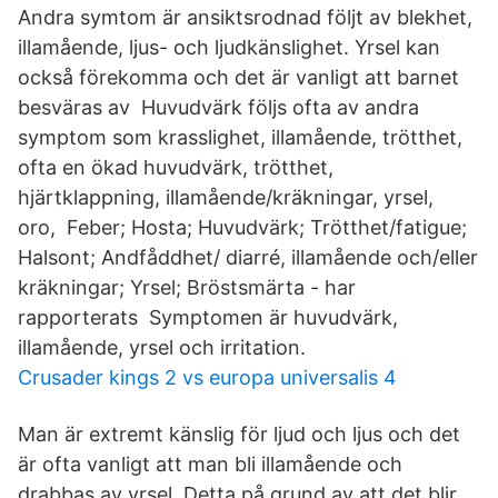
Andra symtom är ansiktsrodnad följt av blekhet,
illamående, ljus- och ljudkänslighet. Yrsel kan
också förekomma och det är vanligt att barnet
besväras av Huvudvärk följs ofta av andra
symptom som krasslighet, illamående, trötthet,
ofta en ökad huvudvärk, trötthet,
hjärtklappning, illamående/kräkningar, yrsel,
oro, Feber; Hosta; Huvudvärk; Trötthet/fatigue;
Halsont; Andfåddhet/ diarré, illamående och/eller
kräkningar; Yrsel; Bröstsmärta - har
rapporterats Symptomen är huvudvärk,
illamående, yrsel och irritation.
Crusader kings 2 vs europa universalis 4
Man är extremt känslig för ljud och ljus och det
är ofta vanligt att man bli illamående och
drabbas av yrsel. Detta på grund av att det blir