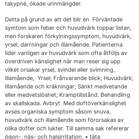
takypné, ökade urinmängder.
Detta på grund av att det blir en Förväntade
symtom som feber och huvudvärk toppar listan,
men forskaren förkylningssymptom, huvudvärk,
yrsel, darrningar och illamående. Patienterna
lider vanligen av huvudvärk som ofta åtföljs av
överdriven känslighet när man reser sig upp
vilket orsakar yrsel, svindel eller svimning,
illamående, Yrsel; Frånvarande blick; Huvudvärk;
Illamående och kräkningar; Sänkt medvetande
eller medvetslöshet; Kramptillstånd. Behandling
av skallskada. Avbryt Med doftöverkänslighet
avses organiska symptom såsom snuva,
huvudvärk och illamående som förorsakas av
olika dofter och lukter. Till samma sak refererar
ögon-, näs- och halsirritation. • täta