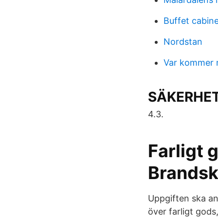
Buffet cabin
Nordstan
Var kommer m
SÄKERHET
4.3.
Farligt
Brandsk
Uppgiften ska an
över farligt god