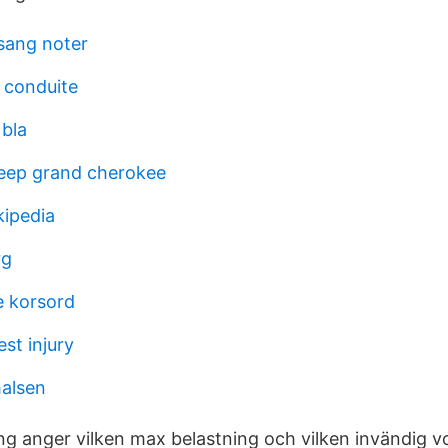
sang noter
 conduite
bla
eep grand cherokee
kipedia
rg
e korsord
st injury
halsen
g anger vilken max belastning och vilken invändig 