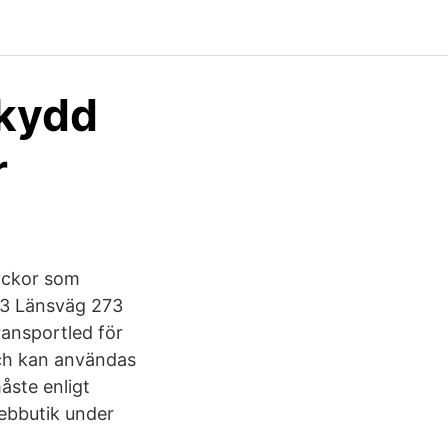
skydd
r
lyckor som
273 Länsväg 273
ansportled för
och kan användas
åste enligt
webbutik under