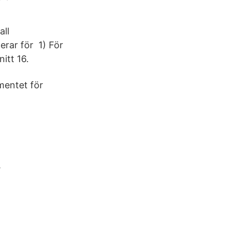
all
terar för 1) För
itt 16.
mentet för
.