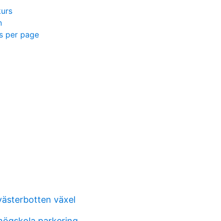
kurs
n
s per page
västerbotten växel
högskola parkering