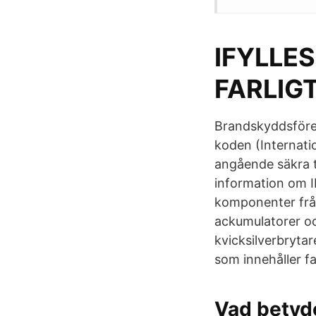
IFYLLE
FARLIG
Brandskyddsföre
koden (Internati
angående säkra t
information om I
komponenter från
ackumulatorer oc
kvicksilverbrytar
som innehåller fa
Vad betyde