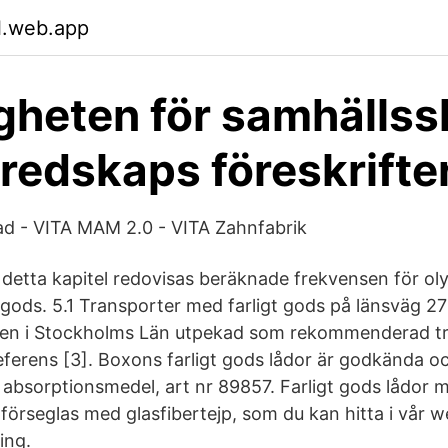
l.web.app
heten för samhälls
redskaps föreskrifte
ad - VITA MAM 2.0 - VITA Zahnfabrik
 detta kapitel redovisas beräknade frekvensen för o
gt gods. 5.1 Transporter med farligt gods på länsväg 
lsen i Stockholms Län utpekad som rekommenderad tr
 referens [3]. Boxons farligt gods lådor är godkända 
absorptionsmedel, art nr 89857. Farligt gods lådor m
örseglas med glasfibertejp, som du kan hitta i vår 
ing.