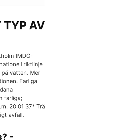
 TYP AV
ckholm IMDG-
ionell riktlinje
g på vatten. Mer
ionen. Farliga
ådana
 farliga;
m.m. 20 01 37* Trä
gt avfall.
s? -