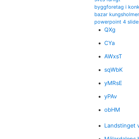
byggforetag i kon
bazar kungsholme
powerpoint 4 slide
QXg
CYa
AWxsT
sqWbK
yMRsE
yPAv
obHM
Landstinget 
Mälardalens 