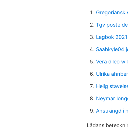
Gregoriansk 
Tgv poste de
Lagbok 2021 
Saabkyle04 j
Vera dileo wi
Ulrika ahnbe
Helig stavels
Neymar longe
Ansträngd i 
Lådans betecknin