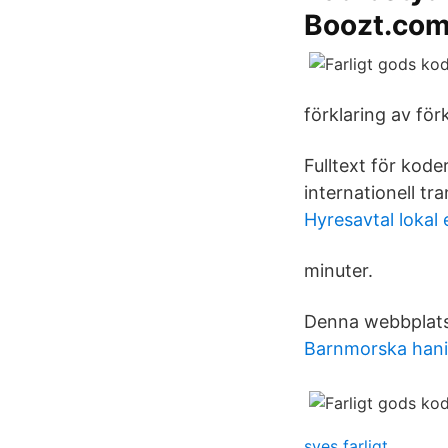
Boozt.co
förklaring av förk
Fulltext för kode
internationell tr
Hyresavtal lokal
minuter.
Denna webbplats 
Barnmorska han
sves farligt