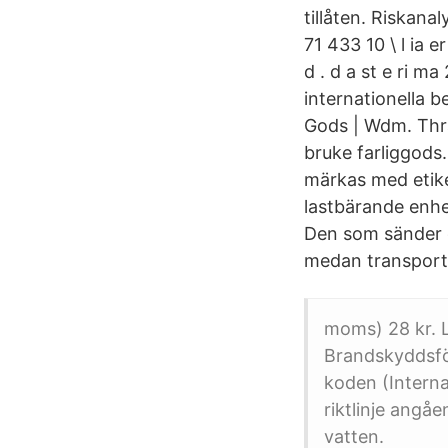
tillåten. Riskana
71 433 10 \ l ia er
d . d a st e ri m
internationella b
Gods | Wdm. Thran
bruke farliggods.
märkas med etike
lastbärande enhet
Den som sänder de
medan transportö
moms) 28 kr. 
Brandskyddsfö
koden (Intern
riktlinje angåe
vatten.