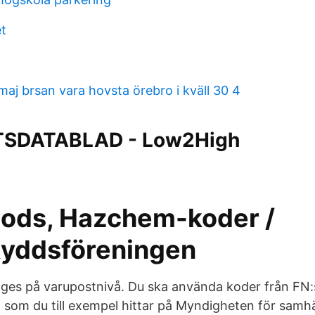
et
aj brsan vara hovsta örebro i kväll 30 4
SDATABLAD - Low2High
 gods, Hazchem-koder /
yddsföreningen
ges på varupostnivå. Du ska använda koder från FN:
s, som du till exempel hittar på Myndigheten för samh