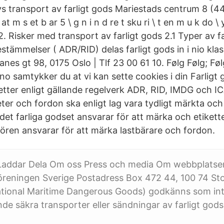
lys transport av farligt gods Mariestads centrum 8 (44)
 at m s et b ar 5 \ g n i n d re t sku ri \ t en m u k do \ 
a 2. Risker med transport av farligt gods 2.1 Typer av f
estämmelser ( ADR/RID) delas farligt gods in i nio klas
es gt 98, 0175 Oslo | Tlf 23 00 61 10. Følg Følg; Føl
no samtykker du at vi kan sette cookies i din Farligt
tter enligt gällande regelverk ADR, RID, IMDG och IC
er och fordon ska enligt lag vara tydligt märkta och
t farliga godset ansvarar för att märka och etiketter
ren ansvarar för att märka lastbärare och fordon.
Laddar Dela Om oss Press och media Om webbplatse
reningen Sverige Postadress Box 472 44, 100 74 S
ational Maritime Dangerous Goods) godkänns som int
nde säkra transporter eller sändningar av farligt gods