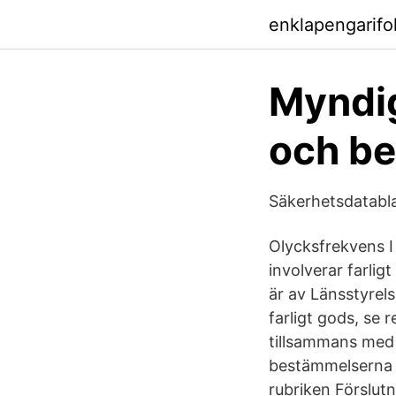
enklapengarifo
Myndig
och be
Säkerhetsdatabl
Olycksfrekvens I
involverar farli
är av Länsstyre
farligt gods, se
tillsammans med 
bestämmelserna f
rubriken Förslutn