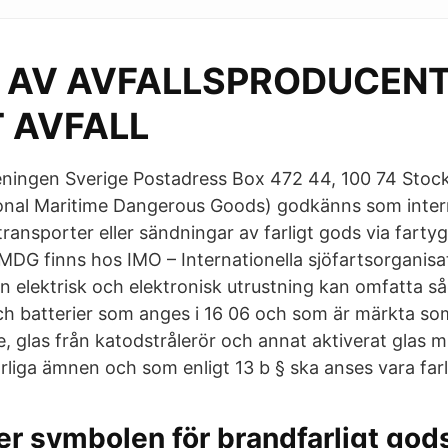
S AV AVFALLSPRODUCENT
T AVFALL
ningen Sverige Postadress Box 472 44, 100 74 Sto
onal Maritime Dangerous Goods) godkänns som internat
ransporter eller sändningar av farligt gods via farty
MDG finns hos IMO – Internationella sjöfartsorganisat
 elektrisk och elektronisk utrustning kan omfatta s
h batterier som anges i 16 06 och som är märkta som
e, glas från katodstrålerör och annat aktiverat glas 
rliga ämnen och som enligt 13 b § ska anses vara farli
r symbolen för brandfarligt god