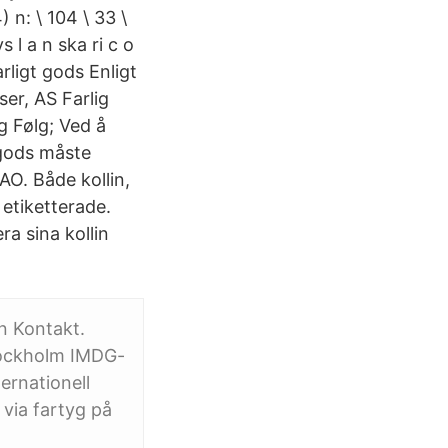
 n: \ 104 \ 33 \
ys l a n ska ri c o
arligt gods Enligt
ser, AS Farlig
g Følg; Ved å
 gods måste
AO. Både kollin,
 etiketterade.
a sina kollin
n Kontakt.
tockholm IMDG-
ernationell
 via fartyg på