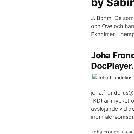
by Sabi
J. Bohm De som 
och Ove och ham
Ekholmen , hemgi
Joha Frond
DocPlayer
joha.frondelius@
(KD) är mycket o
avslöjande vid d
inom äldreomsorge
Joha Frondelius an