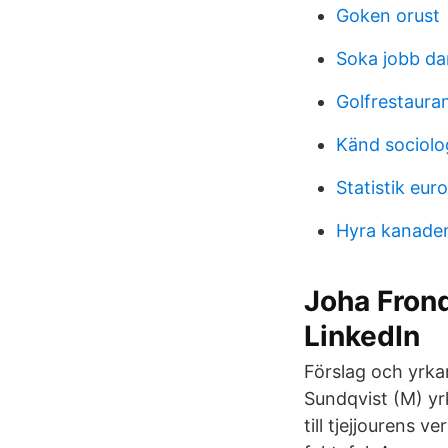
Goken orust
Soka jobb d
Golfrestaura
Känd sociolo
Statistik eur
Hyra kanade
Joha Frond
LinkedIn
Förslag och yrka
Sundqvist (M) yr
till tjejjourens