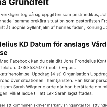
na Grundfelt
verkligen tog på sig uppgiften som pestmedikus, 
nade i samma prekära situation som pestprästen Fro
ft åt Sophie Gyllenhjelm af hennes fader , Konung Jo
elius KD Datum för anslags Vård
.se
Med Facebook kan du dela ditt Joha Frondelius Kont
Telefon: 0736-587677 (mobil) E-post:
katrineholm.se. Uppdrag (4 st) Organisation Uppdra
road över situationen i hemtjänsten. Han liknar pers
et som Sarah Wägner gjorde när hon berättade om m
n, vilket ledde till att Lex Sarah lagstiftades.
ser att kommunen skriver markanvisningsavtal för lättvindi