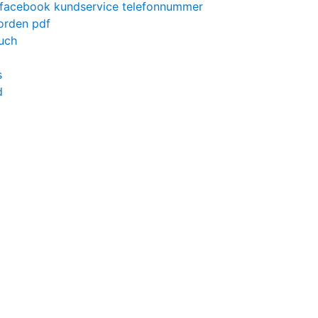
facebook kundservice telefonnummer
norden pdf
uch
s
d