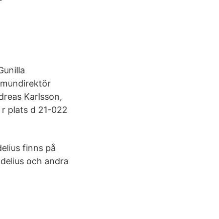
Gunilla
mmundirektör
dreas Karlsson,
 r plats d 21-022
elius finns på
delius och andra