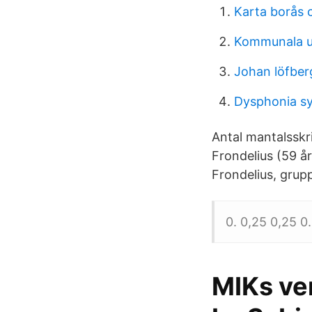
Karta borås 
Kommunala u
Johan löfber
Dysphonia 
Antal mantalsskr
Frondelius (59 å
Frondelius, grup
0. 0,25 0,25 0.
MIKs ve