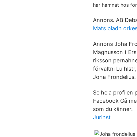
har hamnat hos för
Annons. AB Deba
Mats bladh orkes
Annons Joha Fron‚
Magnusson ) Ers
riksson pernahne
förvaltni Lu hlst
Joha Frondelius.
Se hela profilen
Facebook Gå med
som du känner.
Jurinst