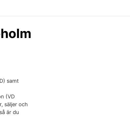
eholm
KD) samt
on (VD
, säljer och
så är du