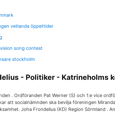
anmark
ngen vetlanda öppettider
g
ovision song contest
nsare stockholm
elius - Politiker - Katrineholm
nden . Ordföranden Pat Werner (S) och 1:e vice ordf
kar att socialnämnden ska bevilja föreningen Mirand
 verksamhet. Joha Frondelius (KD) Region Sörmland . A