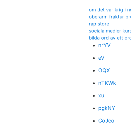
om det var krig i 
oberarm fraktur br
rap store
sociala medier kur
bilda ord av ett or
nrYV
eV
OQX
nTKWk
xu
pgkNY
CoJeo