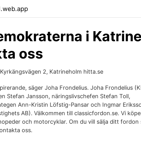
l.web.app
emokraterna i Katrin
ta oss
 Kyrkängsvägen 2, Katrineholm hitta.se
nspirerande, säger Joha Frondelius. Joha Frondelius (
en Stefan Jansson, näringslivschefen Stefan Toll,
tegen Ann-Kristin Löfstig-Pansar och Ingmar Erikss
ighets AB). Välkommen till classicfordon.se. Vi köper
mopeder och motorcyklar. Om du vill sälja ditt fordon 
ontakta oss.