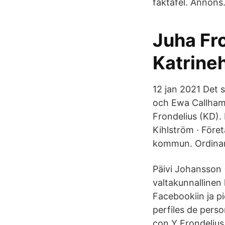
faktafel. Annons
Juha Fr
Katrineh
12 jan 2021 Det 
och Ewa Callhamm
Frondelius (KD).
Kihlström · Före
kommun. Ordinar
Päivi Johansson 
valtakunnallinen l
Facebookiin ja pi
perfiles de pers
con Y Frondelius