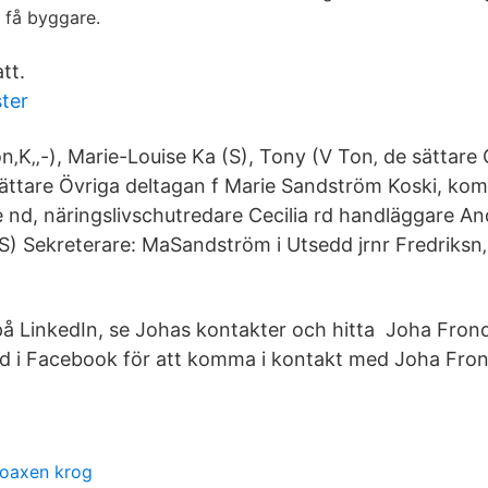
 få byggare.
tt.
ter
K‚‚-), Marie-Louise Ka (S), Tony (V Ton‚ de sättare 
ättare Övriga deltagan f Marie Sandström Koski, ko
 nd, näringslivschutredare Cecilia rd handläggare An
r‚S) Sekreterare: MaSandström i Utsedd jrnr Fredriksn‚
 på LinkedIn, se Johas kontakter och hitta Joha Frond
 i Facebook för att komma i kontakt med Joha Fron
oaxen krog