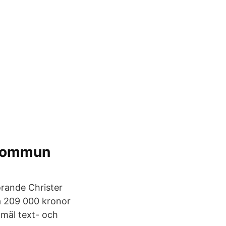
s kommun
örande Christer
a 209 000 kronor
nmäl text- och