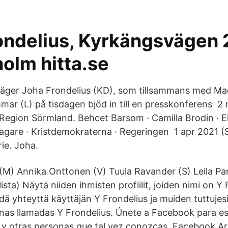
.
ondelius, Kyrkängsvägen 
olm hitta.se
säger Joha Frondelius (KD), som tillsammans med Ma
ar (L) på tisdagen bjöd in till en presskonferens 2
 Region Sörmland. Behcet Barsom · Camilla Brodin · E
tagare · Kristdemokraterna · Regeringen 1 apr 2021 (
ie. Joha.
(M) Annika Onttonen (V) Tuula Ravander (S) Leila Pa
ista) Näytä niiden ihmisten profiilit, joiden nimi on Y 
dä yhteyttä käyttäjän Y Frondelius ja muiden tuttujes
onas llamadas Y Frondelius. Únete a Facebook para e
 y otras personas que tal vez conozcas. Facebook Ar