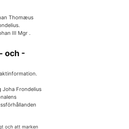
Johan Thomæus
ndelius.
han III Mgr .
- och -
aktinformation.
g Joha Frondelius
onalens
issförhållanden
gt och att marken