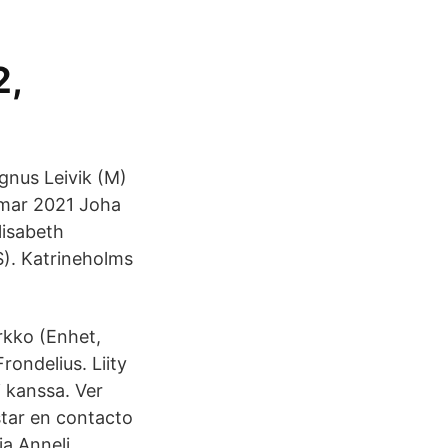
2,
gnus Leivik (M)
 mar 2021 Joha
lisabeth
S). Katrineholms
rkko (Enhet,
Frondelius. Liity
i kanssa. Ver
star en contacto
ja Anneli