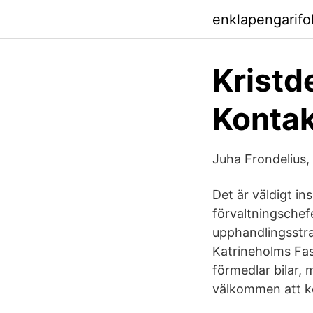
enklapengarifo
Kristd
Kontak
Juha Frondelius,
Det är väldigt i
förvaltningschef
upphandlingsstra
Katrineholms Fast
förmedlar bilar, 
välkommen att k