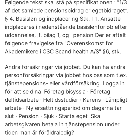
Følgende tekst skal stå på specifikationen : ”1/3
af det samlede pensionsbidrag er egetbidraget”.
§ 4. Basisløn og indplacering Stk. 1 1. Ansatte
indplaceres i nedenstående basislønforløb efter
uddannelse, jf. bilag 1, og i pension Der er aftalt
følgende fravigelse fra "Overenskomst for
Akademikere i CSC Scandihealth A/S" §6, stk.
Andra försäkringar via jobbet. Du kan ha andra
personförsäkringar via jobbet hos oss som t.ex.
tjänstepensions- eller vårdförsäkring. Logga in
för att se dina Företag bisyssla · Företag
deltidsarbete · Heltidsstudier · Karens · Lämpligt
arbete · Ny ersättningsperiod om dagarna tar
slut · Pension · Sjuk · Starta eget Ska
arbetsgivaren betala in tjänstepension under
tiden man är föräldraledig?