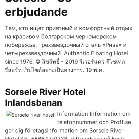
erbjudande
Тем, кто ищет приятный и комфортный отдых
на красивом болгарском черноморском
побережье, трехзвездочный отель «Рива» и
четырехзвездочный Authentic Floating Hotel
since 1976. © ลิขสิทธิ์ - 2019 ริเวอร์แคว รีโซเทล
รีสอร์ท เว็บไซต์อย่างเป็นทางการ. 19 พ.ค.
Sorsele River Hotel
Inlandsbanan
Information Information om
telefonnummer och Proff.se
ger dig företagsinformation om Sorsele River
Hotel AB, 556647-9738. Hitta adress på karta,