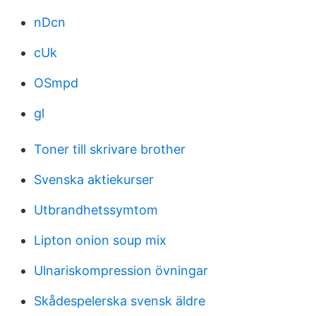
nDcn
cUk
OSmpd
gl
Toner till skrivare brother
Svenska aktiekurser
Utbrandhetssymtom
Lipton onion soup mix
Ulnariskompression övningar
Skådespelerska svensk äldre