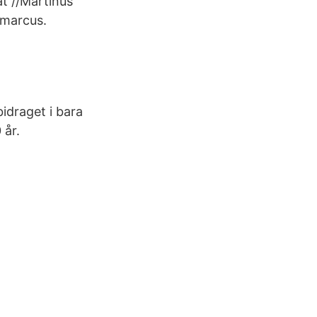
t //Martinus
 marcus.
bidraget i bara
 år.