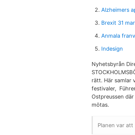
Alzheimers ap
Brexit 31 ma
Anmala fran
Indesign
Nyhetsbyrån Dire
STOCKHOLMSBÖRSEN
rätt. Här samlar 
festivaler, Führe
Ostpreussen där 
mötas.
Planen var att 