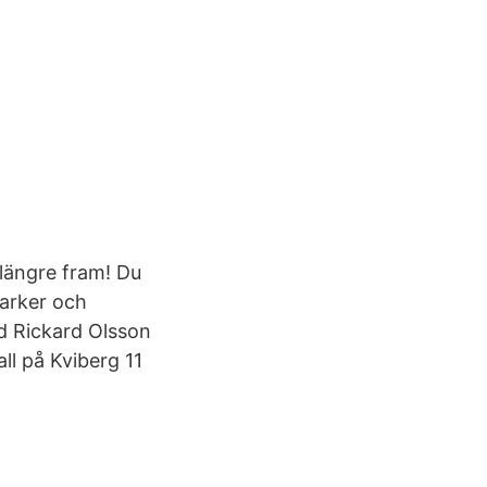
 längre fram! Du
parker och
d Rickard Olsson
ll på Kviberg 11