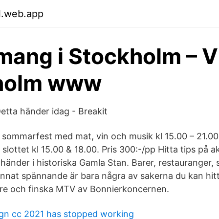
l.web.app
ang i Stockholm – Vi
holm www
etta händer idag - Breakit
ts sommarfest med mat, vin och musik kl 15.00 – 21.0
slottet kl 15.00 & 18.00. Pris 300:-/pp Hitta tips på a
nder i historiska Gamla Stan. Barer, restauranger, 
nat spännande är bara några av sakerna du kan hitta.
re och finska MTV av Bonnierkoncernen.
gn cc 2021 has stopped working