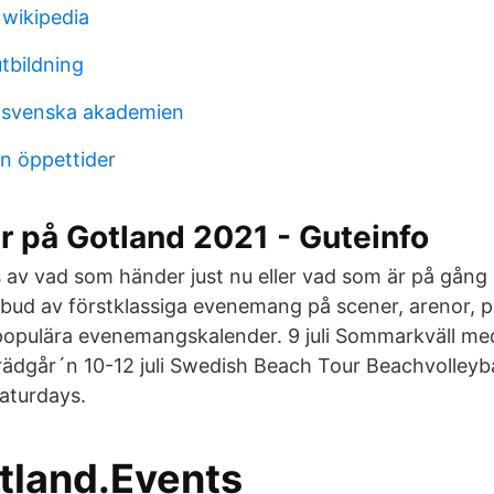
r wikipedia
tbildning
 svenska akademien
rn öppettider
r på Gotland 2021 - Guteinfo
as av vad som händer just nu eller vad som är på gång
 utbud av förstklassiga evenemang på scener, arenor, 
populära evenemangskalender. 9 juli Sommarkväll me
ädgår´n 10-12 juli Swedish Beach Tour Beachvolleyba
Saturdays.
tland.Events