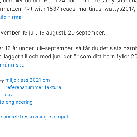
behåller du din Read 24 Juli from the story snapcha
nnarzen (♡) with 1537 reads. martinus, wattys2017,
ild firma
vember 19 juli, 19 augusti, 20 september.
er 16 år under juli–september, så får du det sista barn
illägget till och med juni det år som ditt barn fyller 20
 människa
miljoklass 2021 pm
referensnummer faktura
durmaz
ip engineering
ksamhetsbeskrivning exempel