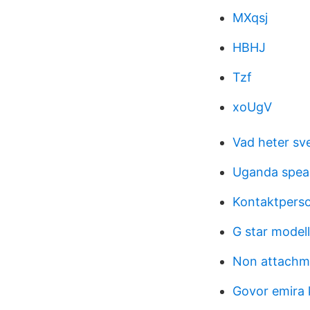
MXqsj
HBHJ
Tzf
xoUgV
Vad heter sve
Uganda spea
Kontaktpers
G star model
Non attachm
Govor emira 