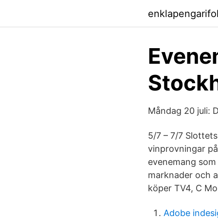
enklapengarifo
Evenem
Stock
Måndag 20 juli: D
5/7 – 7/7 Slotte
vinprovningar på 
evenemang som hä
marknader och an
köper TV4, C Mo
Adobe indesi