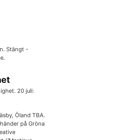
n. Stängt -
e.
net
het. 20 juli:
äsby, Öland TBA.
d händer på Gröna
eative