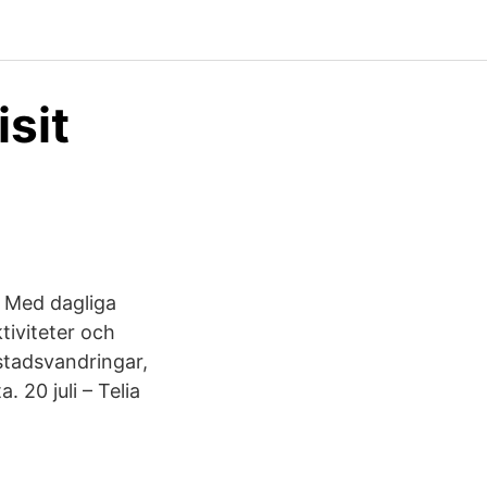
sit
0 Med dagliga
ktiviteter och
stadsvandringar,
 20 juli – Telia