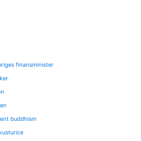
riges finansminister
ker
on
len
ent buddhism
kusturice