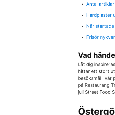
Antal artikla
Hardplaster u
När startade
Frisör nykva
Vad hände
Låt dig inspirer
hittar ett stort
besöksmål i vår 
på Restaurang Tr
juli Street Food 
Östergö