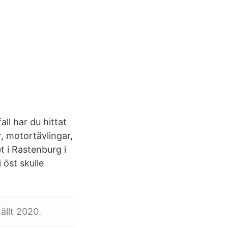
ll har du hittat
r, motortävlingar,
et i Rastenburg i
 öst skulle
ällt 2020.