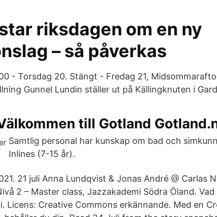
östar riksdagen om en ny
onslag – så påverkas
:00 - Torsdag 20. Stängt - Fredag 21, Midsommarafto
ning Gunnel Lundin ställer ut på Källingknuten i Gard
Välkommen till Gotland Gotland.
Samtlig personal har kunskap om bad och simkunnig
Inlines (7-15 år).
1. 21 juli Anna Lundqvist & Jonas André @ Carlas N
 Nivå 2 – Master class, Jazzakademi Södra Öland. Va
uli. Licens: Creative Commons erkännande. Med en Cr