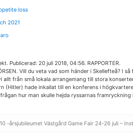
petite loss
rch 2021
varo
kt. Publicerad: 20 juli 2018, 04:56. RAPPORTER.
. Vill du veta vad som händer i Skellefteå? I så fa
vi allt från små lokala arrangemang till stora konserte
rn (Hitler) hade inkallat till en konferens i högkvarter
frågan hur man skulle hejda ryssarnas framryckning i
10 -årsjubileumet Västgård Game Fair 24-26 juli – Inst