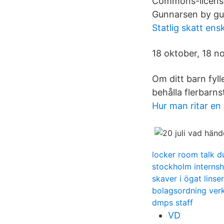
Commons-licens, 
Gunnarsen by gu
Statlig skatt ensk
18 oktober, 18 no
Om ditt barn fyll
behålla flerbarnst
Hur man ritar en
locker room talk 
stockholm internsh
skaver i ögat linser
bolagsordning ver
dmps staff
VD