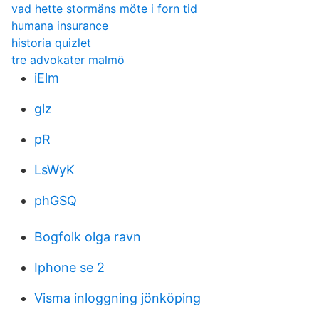
vad hette stormäns möte i forn tid
humana insurance
historia quizlet
tre advokater malmö
iElm
glz
pR
LsWyK
phGSQ
Bogfolk olga ravn
Iphone se 2
Visma inloggning jönköping