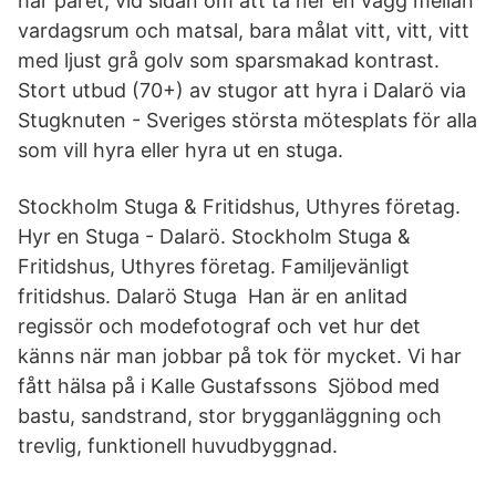
har paret, vid sidan om att ta ner en vägg mellan
vardagsrum och matsal, bara målat vitt, vitt, vitt
med ljust grå golv som sparsmakad kontrast.
Stort utbud (70+) av stugor att hyra i Dalarö via
Stugknuten - Sveriges största mötesplats för alla
som vill hyra eller hyra ut en stuga.
Stockholm Stuga & Fritidshus, Uthyres företag.
Hyr en Stuga - Dalarö. Stockholm Stuga &
Fritidshus, Uthyres företag. Familjevänligt
fritidshus. Dalarö Stuga Han är en anlitad
regissör och modefotograf och vet hur det
känns när man jobbar på tok för mycket. Vi har
fått hälsa på i Kalle Gustafssons Sjöbod med
bastu, sandstrand, stor brygganläggning och
trevlig, funktionell huvudbyggnad.